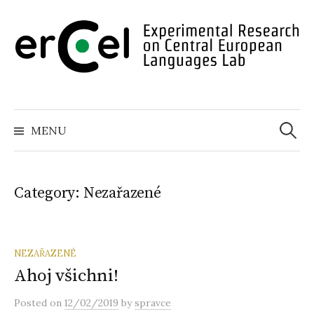
Skip
to
content
Search
for:
MENU
Category:
Nezařazené
NEZAŘAZENÉ
Ahoj všichni!
Posted
on
12/02/2019
by
spravce